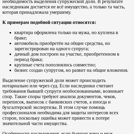
необходимость выделения супружеской доли. В результате
наследникам достается не всё имущество, а только та часть,
которая принадлежала умершему.
К примерам подобной ситуации относятся:
квартира оформлена только на мужа, но куплена в
браке;
автомобиль приобретён на общие средства, но
зарегистрирован на одного супруга;
дачный дом построен на участке, приобретенном в
период брака;
крупные счета пополнялись совместно;
бизнес создан супругом, но развит на общие вложения.
Выделение супружеской доли может происходить
нотариально или через суд. Если наследники считают
требования бывшей супруги необоснованными, возникает
спор. Такие споры требуют анализа документов, чеков,
переписок, выписок с банковских счетов, а иногда и
бухгалтерской экспертизы. В этом случае помощь
профессионалов необходима для защиты интересов всех
сторон, поскольку ошибка может привести к потере
значительной части имущества.
Особенности наследования, если бывшая жена и муж